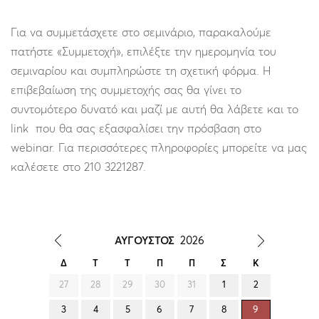
Για να συμμετάσχετε στο σεμινάριο, παρακαλούμε
πατήστε «Συμμετοχή», επιλέξτε την ημερομηνία του
σεμιναρίου και συμπληρώστε τη σχετική φόρμα. Η
επιβεβαίωση της συμμετοχής σας θα γίνει το
συντομότερο δυνατό και μαζί με αυτή θα λάβετε και το
link που θα σας εξασφαλίσει την πρόσβαση στο
webinar. Για περισσότερες πληροφορίες μπορείτε να μας
καλέσετε στο 210 3221287.
ΑΥΓΟΥΣΤΟΣ
2026
Δ
Τ
Τ
Π
Π
Σ
Κ
27
28
29
30
31
1
2
3
4
5
6
7
8
9