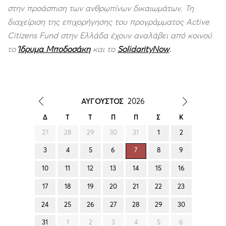
στην προάσπιση των ανθρωπίνων δικαιωμάτων. Τη
διαχείριση της επιχορήγησης του προγράμματος Active
Citizens Fund στην Ελλάδα έχουν αναλάβει από κοινού
το
Ίδρυμα Μποδοσάκη
και το
SolidarityNow
.
ΑΥΓΟΥΣΤΟΣ
2026
Δ
Τ
Τ
Π
Π
Σ
Κ
27
28
29
30
31
1
2
3
4
5
6
7
8
9
10
11
12
13
14
15
16
17
18
19
20
21
22
23
24
25
26
27
28
29
30
31
1
2
3
4
5
6