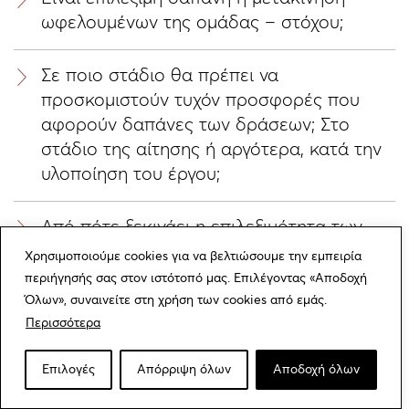
ωφελουμένων της ομάδας – στόχου;
Σε ποιο στάδιο θα πρέπει να
προσκομιστούν τυχόν προσφορές που
αφορούν δαπάνες των δράσεων; Στο
στάδιο της αίτησης ή αργότερα, κατά την
υλοποίηση του έργου;
Από πότε ξεκινάει η επιλεξιμότητα των
δαπανών;
Χρησιμοποιούμε cookies για να βελτιώσουμε την εμπειρία
περιήγησής σας στον ιστότοπό μας. Επιλέγοντας «Αποδοχή
Όλων», συναινείτε στη χρήση των cookies από εμάς.
Αν ένας συνεργάτης μου παρέχει
Περισσότερα
υπηρεσίες με μπλοκ παροχής υπηρεσιών,
το κόστος αυτό θα πρέπει να εμφανίζεται
Επιλογές
Απόρριψη όλων
Αποδοχή όλων
στο κόστος προσωπικού;