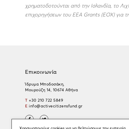
χρηματοδοτούνται από την Ισλανδία, το Λιχ
επιχορηγήσεων του
EEA
Grants
(ΕΟΧ) για τ
Επικοινωνία
Ίδρυμα Μποδοσάκη,
Μουρούζη 14, 10674 Αθήνα
T
+30 210 722 5849
E
info@activecitizensfund.gr
Χρησιμοποιούμε cookies για να βελτιώσουμε την εμπειρία