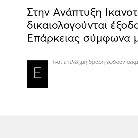
Στην Ανάπτυξη Ικανοτ
δικαιολογούνται έξοδ
Επάρκειας σύμφωνα μ
ίναι επιλέξιμη δράση εφόσον τεκ
Ε