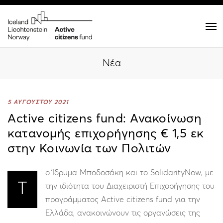
Νέα
5 ΑΥΓΟΥΣΤΟΥ 2021
Active citizens fund: Ανακοίνωση
κατανομής επιχορήγησης € 1,5 εκ
στην Κοινωνία των Πολιτών
ο Ίδρυμα Μποδοσάκη και το SolidarityNow, με
Τ
την ιδιότητα του Διαχειριστή Επιχορήγησης του
προγράμματος Active citizens fund για την
Ελλάδα, ανακοινώνουν τις οργανώσεις της