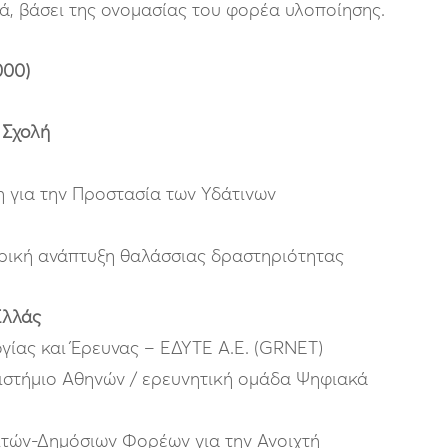
ά, βάσει της ονομασίας του φορέα υλοποίησης.
000)
 Σχολή
η για την Προστασία των Υδάτινων
ορική ανάπτυξη θαλάσσιας δραστηριότητας
Ελλάς
γίας και Έρευνας – ΕΔΥΤΕ Α.Ε. (GRNET)
πιστήμιο Αθηνών / ερευνητική ομάδα Ψηφιακά
τών-Δημόσιων Φορέων για την Ανοιχτή