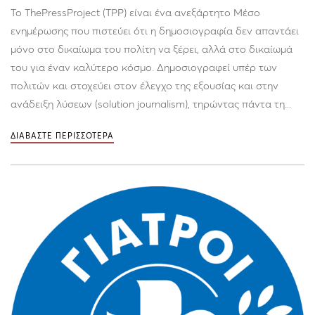
Το ThePressProject (TPP) είναι ένα ανεξάρτητο Μέσο
ενημέρωσης που πιστεύει ότι η δημοσιογραφία δεν απαντάει
μόνο στο δικαίωμα του πολίτη να ξέρει, αλλά στο δικαίωμά
του για έναν καλύτερο κόσμο. Δημοσιογραφεί υπέρ των
πολιτών και στοχεύει στον έλεγχο της εξουσίας και στην
ανάδειξη λύσεων (solution journalism), τηρώντας πάντα τη...
ΔΙΑΒΑΣΤΕ ΠΕΡΙΣΣΟΤΕΡΑ