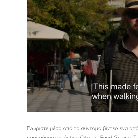
Γνωρίστε μέσα από το σύντομο βίντεο ένα από
προγράμματος Active Citizens Fund Greece.